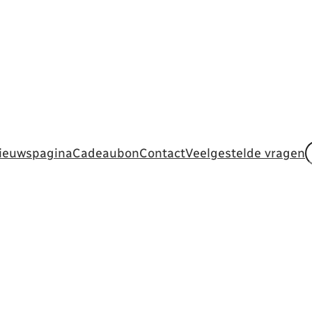
Z
ieuwspagina
Cadeaubon
Contact
Veelgestelde vragen