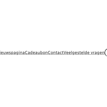
Z
ieuwspagina
Cadeaubon
Contact
Veelgestelde vragen