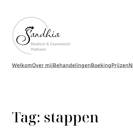
Welkom
Over mij
Behandelingen
Boeking
Prijzen
N
Tag:
stappen